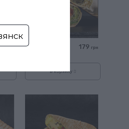
вянск
09
179
Овощная XL
грн
грн
(400 гр)
В корзину