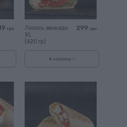
19
299
Лосось авокадо
грн
грн
XL
(420 гр)
В корзину