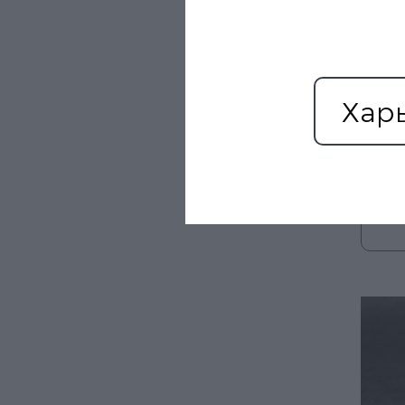
Хар
Микс
(430 