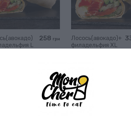
258
3
сь(авокадо)
Лосось(авокадо)+
грн
ладельфия L
филадельфия XL
гр)
(450 гр)
В корзину
В корзину