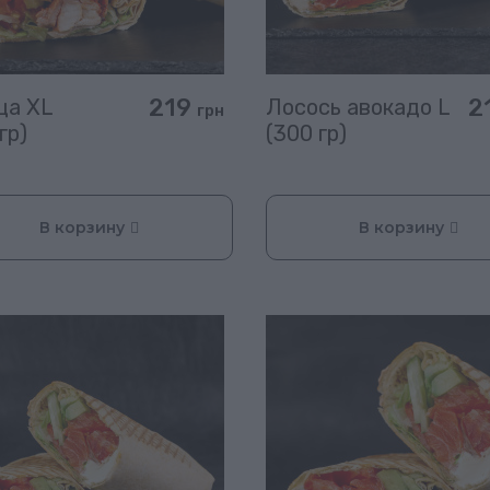
219
2
ца XL
Лосось авокадо L
грн
гр)
(300 гр)
В корзину
В корзину