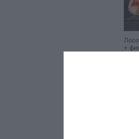
Лосо
+ фи
(380 