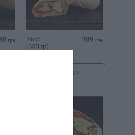
38
189
Микс L
грн
грн
(330 гр)
В корзину