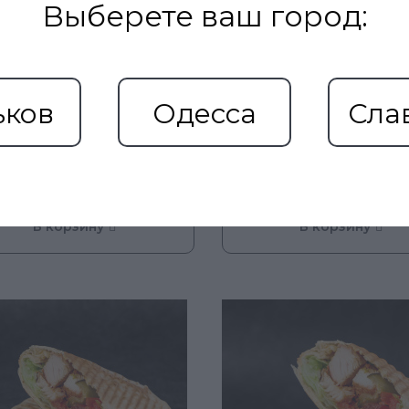
Выберете ваш город:
ьков
Одесса
Сла
229
1
 XL
Овощная L
грн
гр.)
(320 гр)
В корзину
В корзину